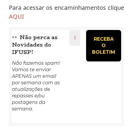
Para acessar os encaminhamentos clique
AQUI
Endereço
Não perca as
de
Novidades do
e-
mail
IFUSP!
*
Não fazemos spam!
Vamos te enviar
APENAS um email
por semana com as
atualizações de
repasses e/ou
postagens da
semana.