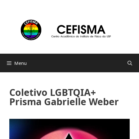
Pular
para
o
conteúdo
Menu
Coletivo LGBTQIA+
Prisma Gabrielle Weber