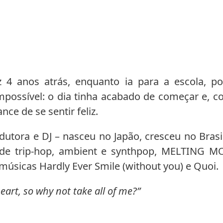
ez 4 anos atrás, enquanto ia para a escola,
mpossível: o dia tinha acabado de começar e, c
ce de se sentir feliz.
dutora e DJ – nasceu no Japão, cresceu no Brasi
de trip-hop, ambient e synthpop, MELTING 
s músicas Hardly Ever Smile (without you) e Quoi.
art, so why not take all of me?”