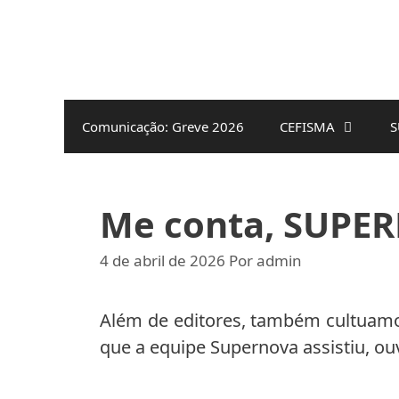
Pular
para
o
conteúdo
Comunicação: Greve 2026
CEFISMA
S
Me conta, SUPE
4 de abril de 2026
Por
admin
Além de editores, também cultuamo
que a equipe Supernova assistiu, ouv