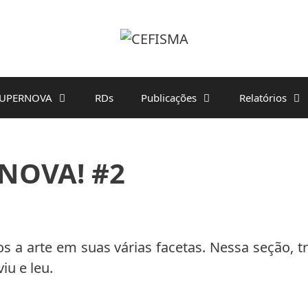
UPERNOVA
RDs
Publicações
Relatórios
RNOVA! #2
s a arte em suas várias facetas. Nessa seção, 
iu e leu.