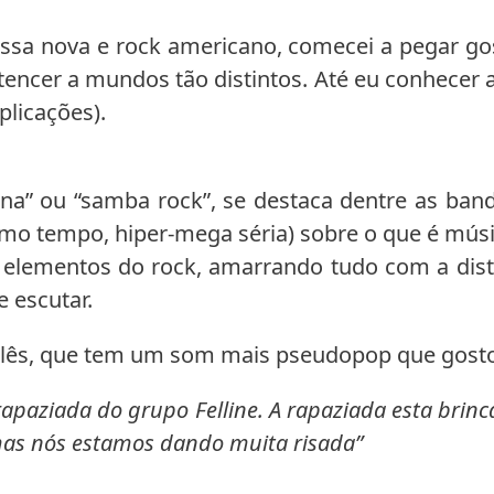
sa nova e rock americano, comecei a pegar gost
rtencer a mundos tão distintos. Até eu conhecer
plicações).
 ou “samba rock”, se destaca dentre as banda
mo tempo, hiper-mega séria) sobre o que é mús
elementos do rock, amarrando tudo com a disto
 escutar.
glês, que tem um som mais pseudopop que gosto
rapaziada do grupo Felline. A rapaziada esta bri
mas nós estamos dando muita risada”