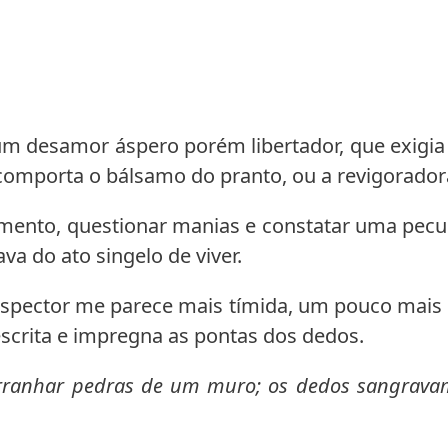
m desamor áspero porém libertador, que exigia
 comporta o bálsamo do pranto, ou a revigorado
nto, questionar manias e constatar uma peculia
va do ato singelo de viver.
a Lispector me parece mais tímida, um pouco mai
escrita e impregna as pontas dos dedos.
rranhar pedras de um muro; os dedos sangravam