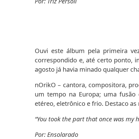
Por: Triz Persoli
Ouvi este álbum pela primeira v
correspondido e, até certo ponto, i
agosto já havia minado qualquer chan
nOrikO – cantora, compositora, pro
um tempo na Europa; uma fusão 
etéreo, eletrônico e frio. Destaco a
“You took the part that once was my he
Por: Ensolarado