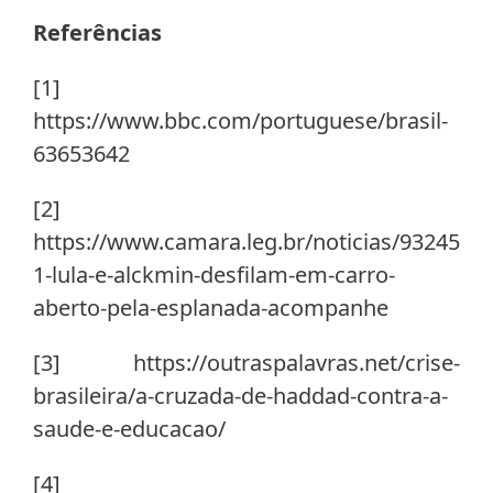
Referências
[1]
https://www.bbc.com/portuguese/brasil-
63653642
[2]
https://www.camara.leg.br/noticias/93245
1-lula-e-alckmin-desfilam-em-carro-
aberto-pela-esplanada-acompanhe
[3] https://outraspalavras.net/crise-
brasileira/a-cruzada-de-haddad-contra-a-
saude-e-educacao/
[4]