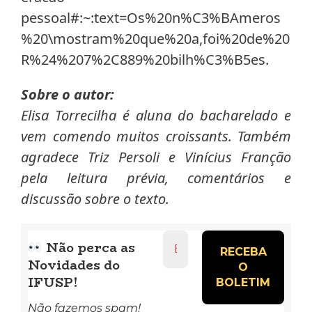
pessoal#:~:text=Os%20n%C3%BAmeros
%20\mostram%20que%20a,foi%20de%20
R%24%207%2C889%20bilh%C3%B5es.
Sobre o autor:
Elisa Torrecilha é aluna do bacharelado e
vem comendo muitos croissants. Também
agradece Triz Persoli e Vinícius Franção
pela leitura prévia, comentários e
discussão sobre o texto.
Endereço
Não perca as
de
Novidades do
e-
mail
IFUSP!
*
Não fazemos spam!