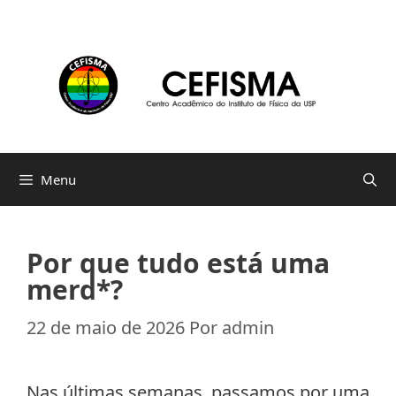
Pular
para
o
conteúdo
Menu
Por que tudo está uma
merd*?
22 de maio de 2026
Por
admin
Nas últimas semanas, passamos por uma