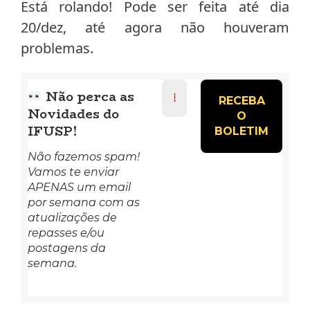
Está rolando! Pode ser feita até dia
20/dez, até agora não houveram
problemas.
Endereço
Não perca as
de
Novidades do
e-
mail
IFUSP!
*
Não fazemos spam!
Vamos te enviar
APENAS um email
por semana com as
atualizações de
repasses e/ou
postagens da
semana.