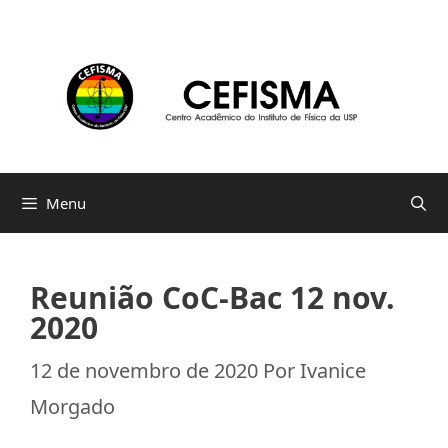
Pular
para
o
conteúdo
Menu
Reunião CoC-Bac 12 nov.
2020
12 de novembro de 2020
Por
Ivanice
Morgado