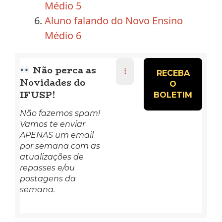
Médio 5
Aluno falando do Novo Ensino
Médio 6
Endereço
Não perca as
de
Novidades do
e-
mail
IFUSP!
*
Não fazemos spam!
Vamos te enviar
APENAS um email
por semana com as
atualizações de
repasses e/ou
postagens da
semana.