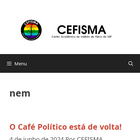
Pular
para
o
conteúdo
Menu
nem
O Café Político está de volta!
4 de junho de 2024
Por
CEFISMA