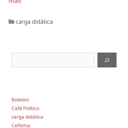
mais
Categorias
carga didática
Pesquisar
Boletim
Café Político
carga didática
Cefisma