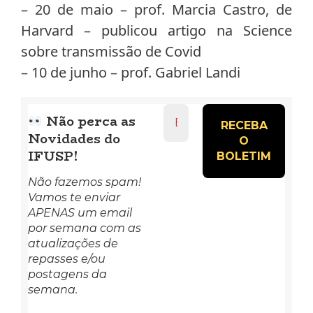
– 20 de maio – prof. Marcia Castro, de
Harvard – publicou artigo na Science
sobre transmissão de Covid
– 10 de junho – prof. Gabriel Landi
Endereço
Não perca as
de
Novidades do
e-
mail
IFUSP!
*
Não fazemos spam!
Vamos te enviar
APENAS um email
por semana com as
atualizações de
repasses e/ou
postagens da
semana.