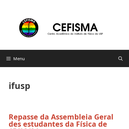
Pular
para
o
conteúdo
Menu
ifusp
Repasse da Assembleia Geral
des estudantes da Física de