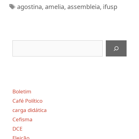
Tags
agostina
,
amelia
,
assembleia
,
ifusp
Pesquisar
Boletim
Café Político
carga didática
Cefisma
DCE
Eleição