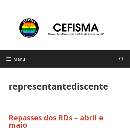
Pular
para
o
conteúdo
Menu
representantediscente
Repasses dos RDs – abril e
maio