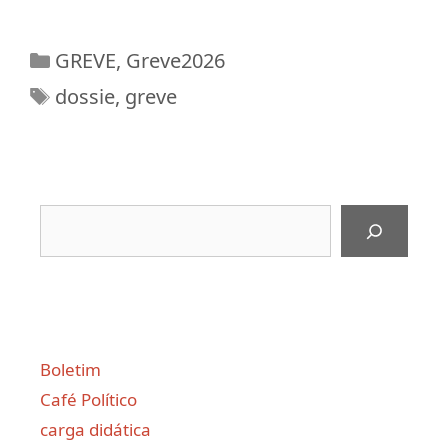
Categorias
GREVE
,
Greve2026
Tags
dossie
,
greve
Pesquisar
Boletim
Café Político
carga didática